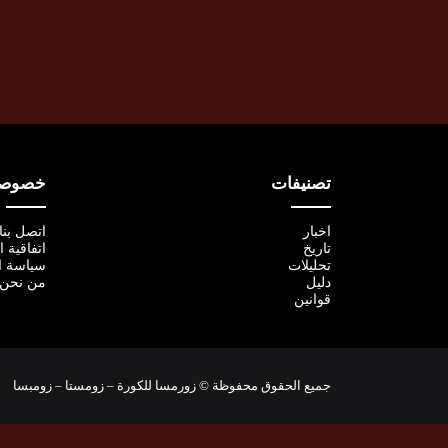
تصنيفات
خصوصية
اخبار
اتصل بنا
تاريخ
اتفاقية 
تحليلات
سياسة ا
دليل
من نحن
قوانين
جميع الحقوق محفوظة © زورمسا للكورة – زومستا – زومبسا