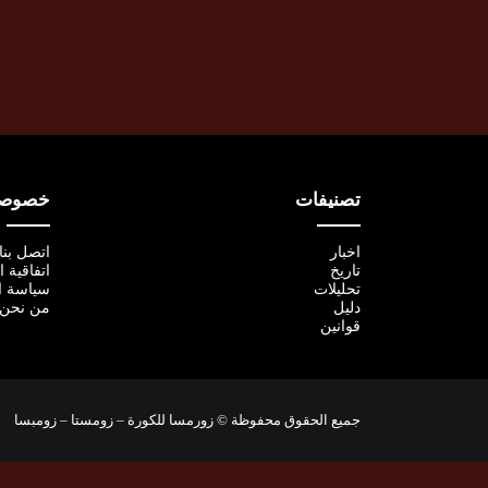
تصنيفات
خصوصية
اخبار
اتصل بنا
تاريخ
اتفاقية 
تحليلات
سياسة ا
دليل
من نحن
قوانين
جميع الحقوق محفوظة © زورمسا للكورة – زومستا – زومبسا