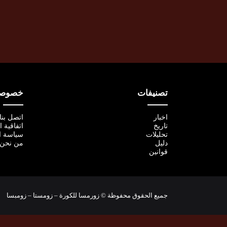
تصنيفات
خصوصية
اخبار
اتصل بنا
تاريخ
اتفاقية 
تحليلات
سياسة ا
دليل
من نحن
قوانين
جميع الحقوق محفوظة © زورمسا للكورة – زومستا – زومبسا