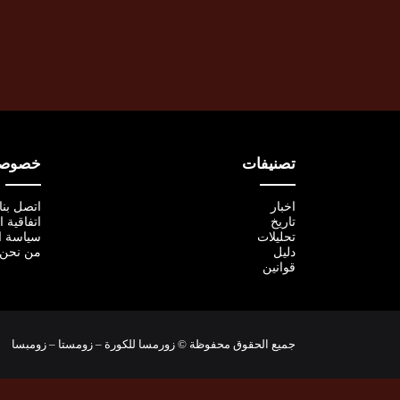
تصنيفات
خصوصية
اخبار
اتصل بنا
تاريخ
اتفاقية 
تحليلات
سياسة ا
دليل
من نحن
قوانين
جميع الحقوق محفوظة © زورمسا للكورة – زومستا – زومبسا