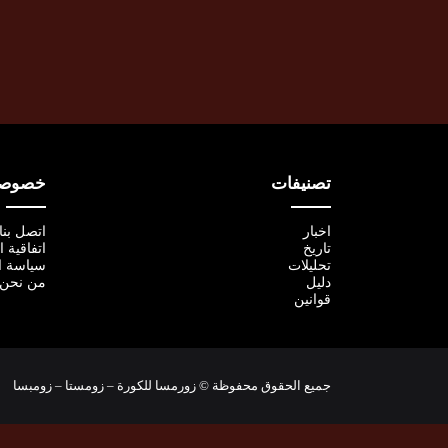
تصنيفات
خصوصية
اخبار
اتصل بنا
تاريخ
اتفاقية 
تحليلات
سياسة ا
دليل
من نحن
قوانين
جميع الحقوق محفوظة © زورمسا للكورة – زومستا – زومبسا