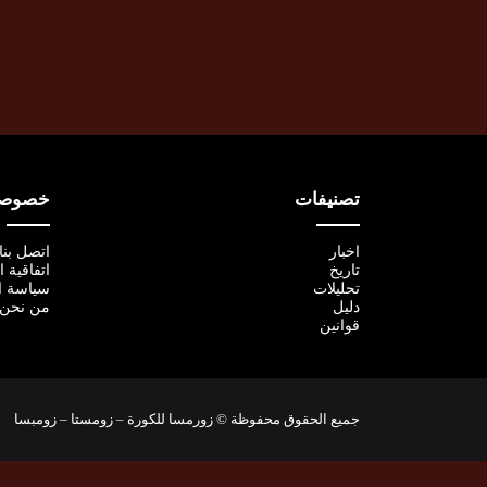
تصنيفات
خصوصية
اخبار
اتصل بنا
تاريخ
اتفاقية 
تحليلات
سياسة ا
دليل
من نحن
قوانين
جميع الحقوق محفوظة © زورمسا للكورة – زومستا – زومبسا