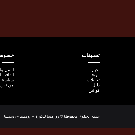
تصنيفات
خصوصية
اخبار
اتصل بنا
تاريخ
اتفاقية 
تحليلات
سياسة ا
دليل
من نحن
قوانين
جميع الحقوق محفوظة © زورمسا للكورة – زومستا – زومبسا