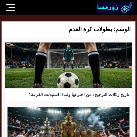
الوسم:
بطولات كرة القدم
تاريخ ركلات الترجيح: من اخترعها ولماذا استبدلت القرعة؟