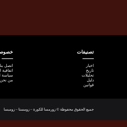
تصنيفات
خصوصية
اخبار
اتصل بنا
تاريخ
اتفاقية 
تحليلات
سياسة ا
دليل
من نحن
قوانين
جميع الحقوق محفوظة © زورمسا للكورة – زومستا – زومبسا