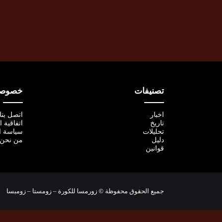
تصنيفات
خصوصية
اخبار
اتصل بنا
تاريخ
اتفاقية 
تحليلات
سياسة ا
دليل
من نحن
قوانين
جميع الحقوق محفوظة © زورمسا للكورة – زومستا – زومبسا