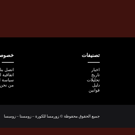
تصنيفات
خصوصية
اخبار
اتصل بنا
تاريخ
اتفاقية 
تحليلات
سياسة ا
دليل
من نحن
قوانين
جميع الحقوق محفوظة © زورمسا للكورة – زومستا – زومبسا