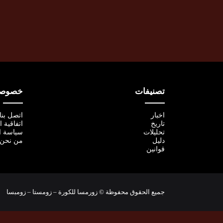
تصنيفات
خصوصية
اخبار
اتصل بنا
تاريخ
اتفاقية 
تحليلات
سياسة ا
دليل
من نحن
قوانين
جميع الحقوق محفوظة © زورمسا للكورة – زومستا – زومبسا