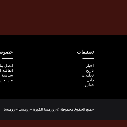
تصنيفات
خصوصية
اخبار
اتصل بنا
تاريخ
اتفاقية 
تحليلات
سياسة ا
دليل
من نحن
قوانين
جميع الحقوق محفوظة © زورمسا للكورة – زومستا – زومبسا