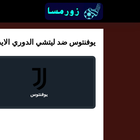
يوفنتوس ضد ليتشي الدوري الايطالي
يوفنتوس