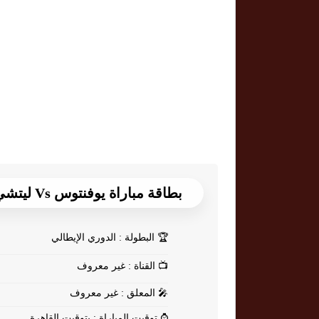
بطاقة مباراة يوفنتوس Vs ليتشي
🏆
البطولة : الدوري الإيطالي
📺
القناة : غير معروف
🎤
المعلق : غير معروف
⌚
توقيت المباراة : بتوقيت القاهرة