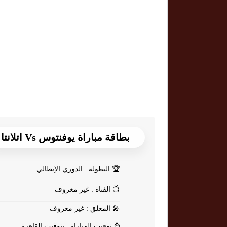
بطاقة مباراة يوفنتوس Vs اتلانتا
🏆
البطولة : الدوري الإيطالي
📺
القناة : غير معروف
🎤
المعلق : غير معروف
⌚
توقيت المباراة : بتوقيت القاهرة