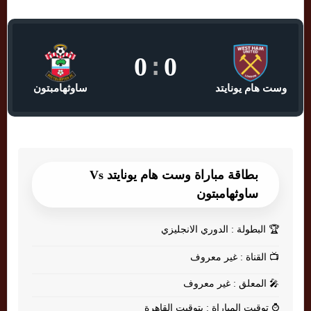
0
:
0
وست هام يونايتد
ساوثهامبتون
بطاقة مباراة وست هام يونايتد Vs
ساوثهامبتون
🏆
البطولة : الدوري الانجليزي
📺
القناة : غير معروف
🎤
المعلق : غير معروف
⌚
توقيت المباراة : بتوقيت القاهرة