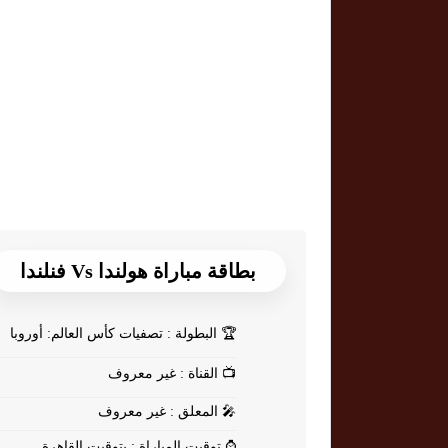
بطاقة مباراة هولندا Vs فنلندا
🏆
البطولة : تصفيات كأس العالم: أوروبا
📺
القناة : غير معروف
🎤
المعلق : غير معروف
⌚
توقيت المباراة : بتوقيت القاهرة