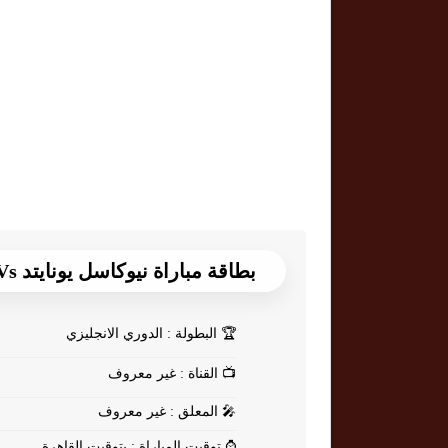
بطاقة مباراة نيوكاسل يونايتد Vs برايتون
🏆
البطولة : الدوري الانجليزي
📺
القناة : غير معروف
🎤
المعلق : غير معروف
⌚
توقيت المباراة : بتوقيت القاهرة