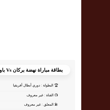
بطاقة مباراة نهضة بركان Vs باور ديناموز
🏆
البطولة : دوري أبطال أفريقيا
📺
القناة : غير معروف
🎤
المعلق : غير معروف