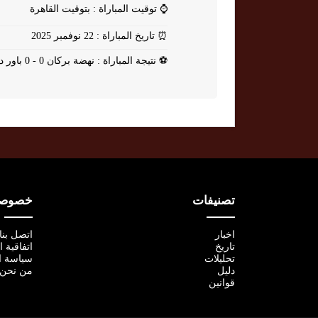
⌚
توقيت المباراة : بتوقيت القاهرة
⏰
تاريخ المباراة : 22 نوفمبر 2025
⚽
نتيجة المباراة : نهضة بركان 0 - 0 باور ديناموز
تصنيفات
خصوصية
اخبار
اتصل بنا
تاريخ
اتفاقية 
تحليلات
سياسة ا
دليل
من نحن
قوانين