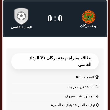
0
:
0
نهضة بركان
الوداد الفاسي
بطاقة مباراة نهضة بركان Vs الوداد
الفاسي
🏆
البطولة : ⚡⚽
📺
القناة : غير معروف
🎤
المعلق : غير معروف
⌚
توقيت المباراة : بتوقيت القاهرة