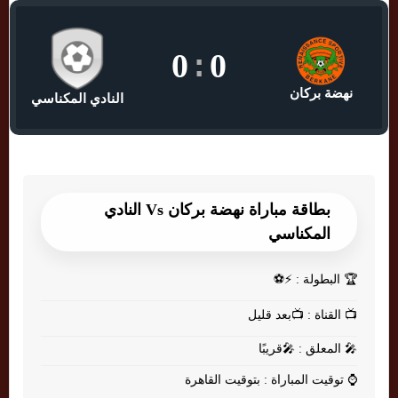
0
:
0
نهضة بركان
النادي المكناسي
بطاقة مباراة نهضة بركان Vs النادي
المكناسي
🏆
البطولة : ⚡⚽
📺
القناة : 📺بعد قليل
🎤
المعلق : 🎤قريبًا
⌚
توقيت المباراة : بتوقيت القاهرة