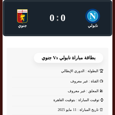
0
:
0
نابولي
جنوي
بطاقة مباراة نابولي Vs جنوي
🏆
البطولة : الدوري الإيطالي
📺
القناة : غير معروف
🎤
المعلق : غير معروف
⌚
توقيت المباراة : بتوقيت القاهرة
⏰
تاريخ المباراة : 11 مايو 2025