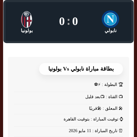
0
:
0
نابولي
بولونيا
بطاقة مباراة نابولي Vs بولونيا
🏆
البطولة : ⚡⚽
📺
القناة : 📺بعد قليل
🎤
المعلق : 🎤قريبًا
⌚
توقيت المباراة : بتوقيت القاهرة
⏰
تاريخ المباراة : 11 مايو 2026