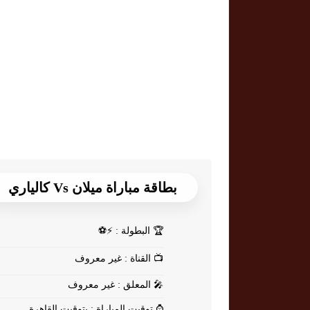
بطاقة مباراة ميلان Vs كالياري
🏆
البطولة : ⚡⚽
📺
القناة : غير معروف
🎤
المعلق : غير معروف
⌚
توقيت المباراة : بتوقيت القاهرة