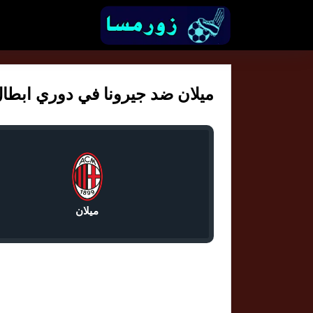
ميلان ضد جيرونا في دوري ابطال اورو
ميلان