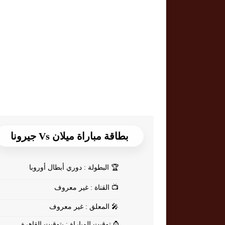
بطاقة مباراة ميلان Vs جيرونا
🏆
البطولة : دوري أبطال أوروبا
📺
القناة : غير معروف
🎤
المعلق : غير معروف
⌚
توقيت المباراة : بتوقيت القاهرة