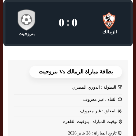
0
:
0
الزمالك
بتروجيت
بطاقة مباراة الزمالك Vs بتروجيت
🏆
البطولة : الدوري المصري
📺
القناة : غير معروف
🎤
المعلق : غير معروف
⌚
توقيت المباراة : بتوقيت القاهرة
⏰
تاريخ المباراة : 28 يناير 2026