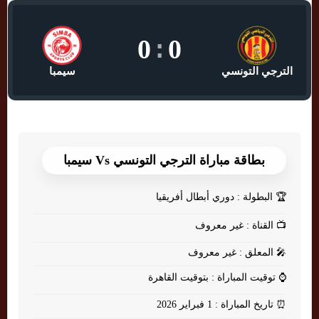
0
:
0
الترجي التونسي
سيمبا
بطاقة مباراة الترجي التونسي Vs سيمبا
🏆
البطولة : دوري أبطال أفريقيا
📺
القناة : غير معروف
🎤
المعلق : غير معروف
⌚
توقيت المباراة : بتوقيت القاهرة
⏰
تاريخ المباراة : 1 فبراير 2026