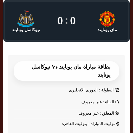
0
:
0
مان يونايتد
نيوكاسل يونايتد
بطاقة مباراة مان يونايتد Vs نيوكاسل
يونايتد
🏆
البطولة : الدوري الانجليزي
📺
القناة : غير معروف
🎤
المعلق : غير معروف
⌚
توقيت المباراة : بتوقيت القاهرة