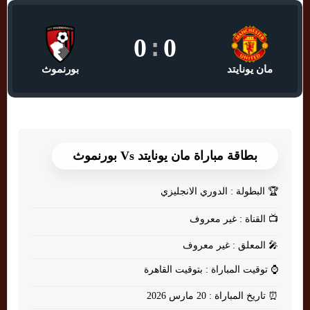
0
:
0
مان يونايتد
بورنموث
بطاقة مباراة مان يونايتد Vs بورنموث
🏆
البطولة : الدوري الانجليزي
📺
القناة : غير معروف
🎤
المعلق : غير معروف
⌚
توقيت المباراة : بتوقيت القاهرة
⏰
تاريخ المباراة : 20 مارس 2026