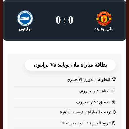
0
:
0
مان يونايتد
برايتون
بطاقة مباراة مان يونايتد Vs برايتون
🏆
البطولة : الدوري الانجليزي
📺
القناة : غير معروف
🎤
المعلق : غير معروف
⌚
توقيت المباراة : بتوقيت القاهرة
⏰
تاريخ المباراة : 1 ديسمبر 2024