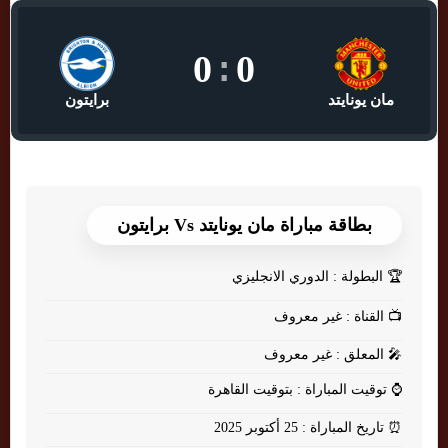
0
:
0
مان يونايتد
برايتون
بطاقة مباراة مان يونايتد Vs برايتون
🏆
البطولة : الدوري الانجليزي
📺
القناة : غير معروف
🎤
المعلق : غير معروف
⌚
توقيت المباراة : بتوقيت القاهرة
⏰
تاريخ المباراة : 25 أكتوبر 2025