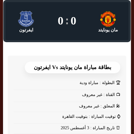
0
:
0
مان يونايتد
ايفرتون
بطاقة مباراة مان يونايتد Vs ايفرتون
🏆
البطولة : مباراة ودية
📺
القناة : غير معروف
🎤
المعلق : غير معروف
⌚
توقيت المباراة : بتوقيت القاهرة
⏰
تاريخ المباراة : 3 أغسطس 2025