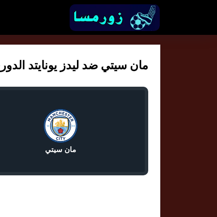
مان سيتي ضد ليدز يونايتد الدوري ا
مان سيتي