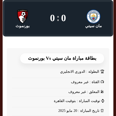
0
:
0
مان سيتي
بورنموث
بطاقة مباراة مان سيتي Vs بورنموث
🏆
البطولة : الدوري الانجليزي
📺
القناة : غير معروف
🎤
المعلق : غير معروف
⌚
توقيت المباراة : بتوقيت القاهرة
⏰
تاريخ المباراة : 20 مايو 2025