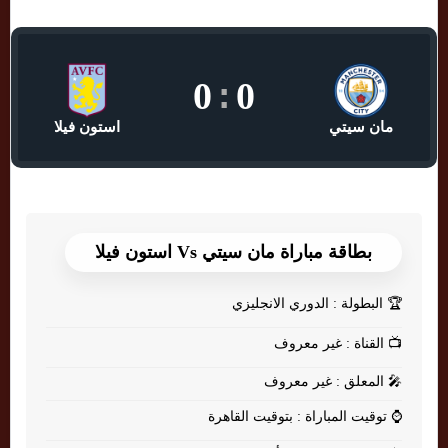
0
:
0
مان سيتي
استون فيلا
بطاقة مباراة مان سيتي Vs استون فيلا
🏆
البطولة : الدوري الانجليزي
📺
القناة : غير معروف
🎤
المعلق : غير معروف
⌚
توقيت المباراة : بتوقيت القاهرة