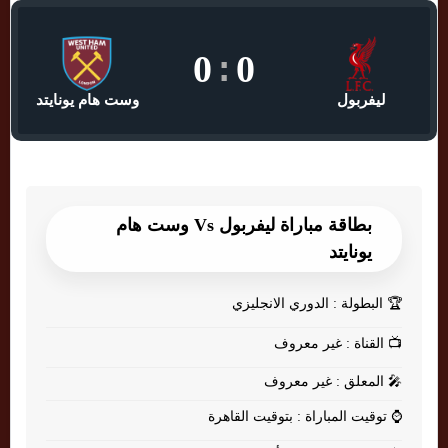
0
:
0
ليفربول
وست هام يونايتد
بطاقة مباراة ليفربول Vs وست هام
يونايتد
🏆
البطولة : الدوري الانجليزي
📺
القناة : غير معروف
🎤
المعلق : غير معروف
⌚
توقيت المباراة : بتوقيت القاهرة