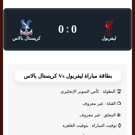
0
:
0
ليفربول
كريستال بالاس
بطاقة مباراة ليفربول Vs كريستال بالاس
🏆
البطولة : كأس السوبر الإنجليزي
📺
القناة : غير معروف
🎤
المعلق : غير معروف
⌚
توقيت المباراة : بتوقيت القاهرة