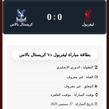
0
:
0
ليفربول
كريستال بالاس
بطاقة مباراة ليفربول Vs كريستال بالاس
🏆
البطولة : الدوري الانجليزي
📺
القناة : غير معروف
🎤
المعلق : غير معروف
⌚
توقيت المباراة : بتوقيت القاهرة
⏰
تاريخ المباراة : 27 سبتمبر 2025