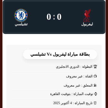
0
:
0
ليفربول
تشيلسي
بطاقة مباراة ليفربول Vs تشيلسي
🏆
البطولة : الدوري الانجليزي
📺
القناة : غير معروف
🎤
المعلق : غير معروف
⌚
توقيت المباراة : بتوقيت القاهرة
⏰
تاريخ المباراة : 4 أكتوبر 2025