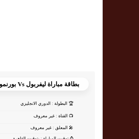
بطاقة مباراة ليفربول Vs بورنموث
🏆
البطولة : الدوري الانجليزي
📺
القناة : غير معروف
🎤
المعلق : غير معروف
⌚
توقيت المباراة : بتوقيت القاهرة