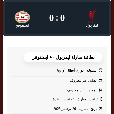
0
:
0
ليفربول
ايندهوفن
بطاقة مباراة ليفربول Vs ايندهوفن
🏆
البطولة : دوري أبطال أوروبا
📺
القناة : غير معروف
🎤
المعلق : غير معروف
⌚
توقيت المباراة : بتوقيت القاهرة
⏰
تاريخ المباراة : 26 نوفمبر 2025