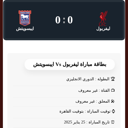
0
:
0
ليفربول
ايبسويتش
بطاقة مباراة ليفربول Vs ايبسويتش
🏆
البطولة : الدوري الانجليزي
📺
القناة : غير معروف
🎤
المعلق : غير معروف
⌚
توقيت المباراة : بتوقيت القاهرة
⏰
تاريخ المباراة : 25 يناير 2025