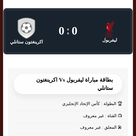
0
:
0
ليفربول
اكرينغتون ستانلي
بطاقة مباراة ليفربول Vs اكرينغتون
ستانلي
🏆
البطولة : كأس الإتحاد الإنجليزي
📺
القناة : غير معروف
🎤
المعلق : غير معروف