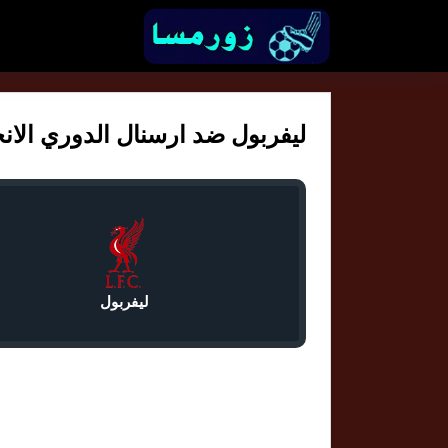
ليفربول ضد ارسنال الدوري الانجليزي
ليفربول