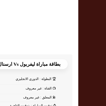
بطاقة مباراة ليفربول Vs ارسنال
🏆
البطولة : الدوري الانجليزي
📺
القناة : غير معروف
🎤
المعلق : غير معروف
⌚
توقيت المباراة : بتوقيت القاهرة