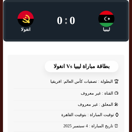
0
:
0
ليبيا
انغولا
بطاقة مباراة ليبيا Vs انغولا
🏆
البطولة : تصفيات كأس العالم: افريقيا
📺
القناة : غير معروف
🎤
المعلق : غير معروف
⌚
توقيت المباراة : بتوقيت القاهرة
⏰
تاريخ المباراة : 4 سبتمبر 2025