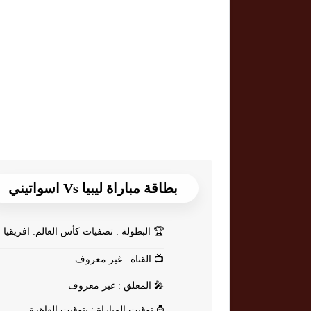
بطاقة مباراة ليبيا Vs اسواتيني
🏆
البطولة : تصفيات كأس العالم: افريقيا
📺
القناة : غير معروف
🎤
المعلق : غير معروف
⌚
توقيت المباراة : بتوقيت القاهرة