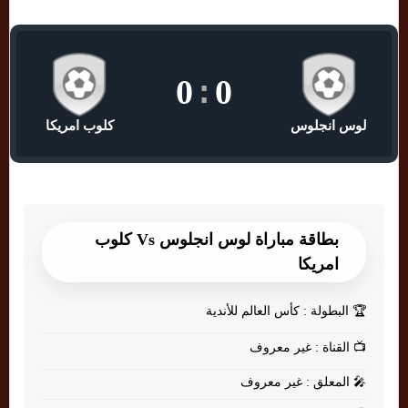
0
:
0
لوس انجلوس
كلوب امريكا
بطاقة مباراة لوس انجلوس Vs كلوب
امريكا
🏆
البطولة : كأس العالم للأندية
📺
القناة : غير معروف
🎤
المعلق : غير معروف