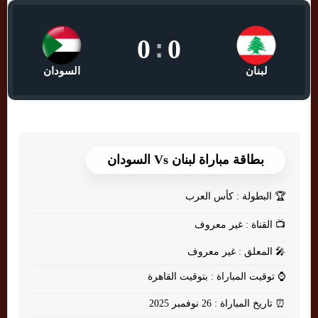
0
:
0
لبنان
السودان
بطاقة مباراة لبنان Vs السودان
🏆
البطولة : كأس العرب
📺
القناة : غير معروف
🎤
المعلق : غير معروف
⌚
توقيت المباراة : بتوقيت القاهرة
⏰
تاريخ المباراة : 26 نوفمبر 2025