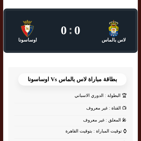
0
:
0
لاس بالماس
اوساسونا
بطاقة مباراة لاس بالماس Vs اوساسونا
🏆
البطولة : الدوري الاسباني
📺
القناة : غير معروف
🎤
المعلق : غير معروف
⌚
توقيت المباراة : بتوقيت القاهرة