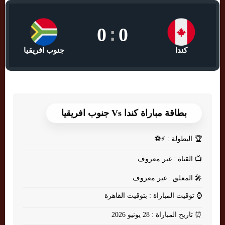
0
:
0
كندا
جنوب افريقيا
بطاقة مباراة كندا Vs جنوب افريقيا
🏆
البطولة : ⚡⚽
📺
القناة : غير معروف
🎤
المعلق : غير معروف
⌚
توقيت المباراة : بتوقيت القاهرة
⏰
تاريخ المباراة : 28 يونيو 2026